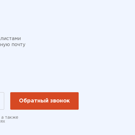
алистами
нную почту
, а также
иях