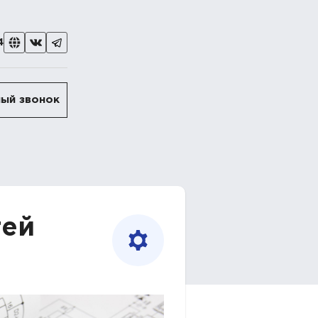
4
ый звонок
тей