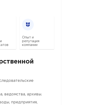
Опыт и
 и
репутация
катов
компании
арственной
сследовательские
, ведомства, архивы.
оды, предприятия,