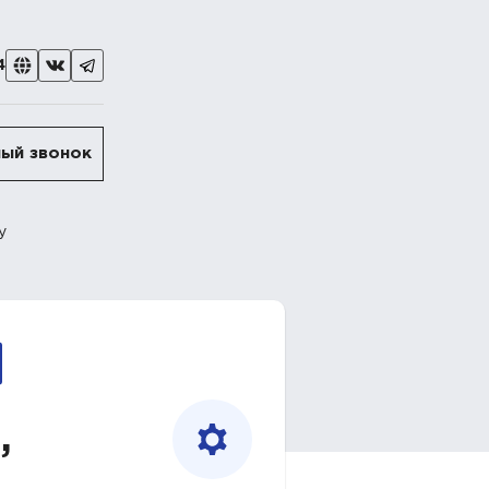
4
ый звонок
у
,