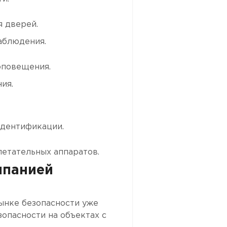
я дверей.
аблюдения.
оповещения.
ия.
идентификации.
етательных аппаратов.
мпанией
ынке безопасности уже
зопасности на объектах с