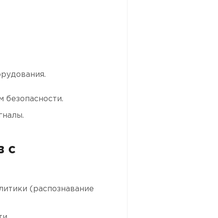
рудования.
м безопасности.
гналы.
 с
литики (распознавание
и.